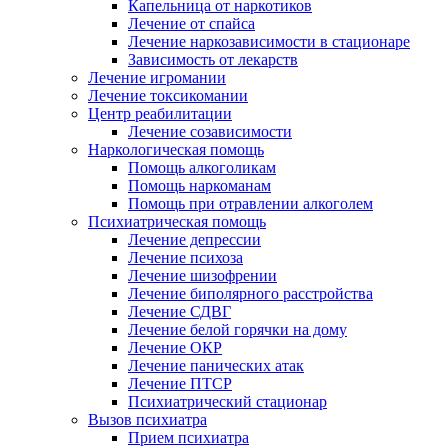
Капельница от наркотиков
Лечение от спайса
Лечение наркозависимости в стационаре
Зависимость от лекарств
Лечение игромании
Лечение токсикомании
Центр реабилитации
Лечение созависимости
Наркологическая помощь
Помощь алкоголикам
Помощь наркоманам
Помощь при отравлении алкоголем
Психиатрическая помощь
Лечение депрессии
Лечение психоза
Лечение шизофрении
Лечение биполярного расстройства
Лечение СДВГ
Лечение белой горячки на дому
Лечение ОКР
Лечение панических атак
Лечение ПТСР
Психиатрический стационар
Вызов психиатра
Прием психиатра