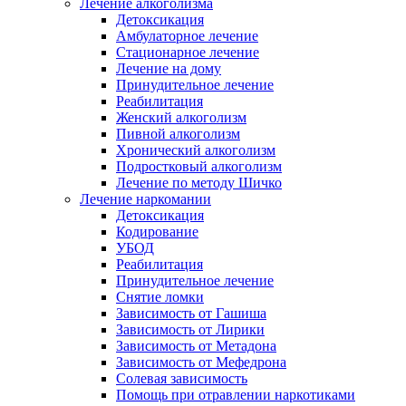
Лечение алкоголизма
Детоксикация
Амбулаторное лечение
Стационарное лечение
Лечение на дому
Принудительное лечение
Реабилитация
Женский алкоголизм
Пивной алкоголизм
Хронический алкоголизм
Подростковый алкоголизм
Лечение по методу Шичко
Лечение наркомании
Детоксикация
Кодирование
УБОД
Реабилитация
Принудительное лечение
Снятие ломки
Зависимость от Гашиша
Зависимость от Лирики
Зависимость от Метадона
Зависимость от Мефедрона
Солевая зависимость
Помощь при отравлении наркотиками