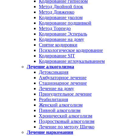
Кодирование гипнозом
Метод Двойной блок
Метод Довженко
Кодирование уколом
Кодирование подшивкой
Метод Торпедо
Кодирование Эспераль
Кодирование на дому
Снятие кодировки
Психологическое кодирование
Кодирование SIT
Кодирование иглоукалыванием
Лечение алкоголизма
Детоксикация
Амбулаторное лечение
Стационарное лечение
Лечение на дому
Принудительное лечение
Реабилитация
Женский алкоголизм
Пивной алкоголизм
Хронический алкоголизм
Подростковый алкоголизм
Лечение по методу Шичко
Лечение наркомании