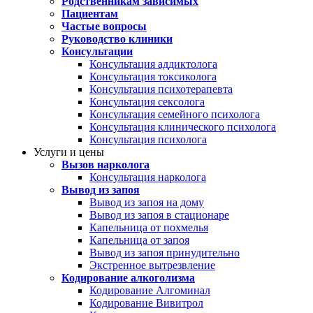
Родственникам зависимых
Пациентам
Частые вопросы
Руководство клиники
Консультации
Консультация аддиктолога
Консультация токсиколога
Консультация психотерапевта
Консультация сексолога
Консультация семейного психолога
Консультация клинического психолога
Консультация психолога
Услуги и цены
Вызов нарколога
Консультация нарколога
Вывод из запоя
Вывод из запоя на дому
Вывод из запоя в стационаре
Капельница от похмелья
Капельница от запоя
Вывод из запоя принудительно
Экстренное вытрезвление
Кодирование алкоголизма
Кодирование Алгоминал
Кодирование Вивитрол