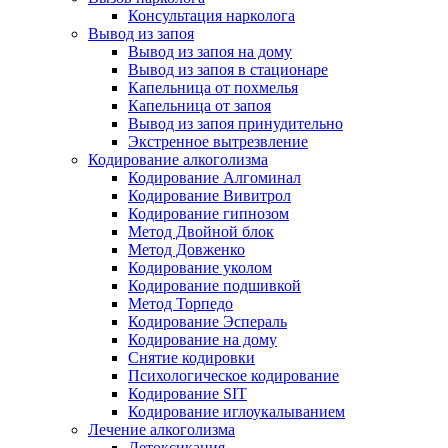
Консультация нарколога
Вывод из запоя
Вывод из запоя на дому
Вывод из запоя в стационаре
Капельница от похмелья
Капельница от запоя
Вывод из запоя принудительно
Экстренное вытрезвление
Кодирование алкоголизма
Кодирование Алгоминал
Кодирование Вивитрол
Кодирование гипнозом
Метод Двойной блок
Метод Довженко
Кодирование уколом
Кодирование подшивкой
Метод Торпедо
Кодирование Эспераль
Кодирование на дому
Снятие кодировки
Психологическое кодирование
Кодирование SIT
Кодирование иглоукалыванием
Лечение алкоголизма
Детоксикация