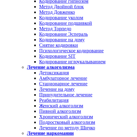
Кодирование гипнозом
Метод Двойной блок
Метод Довженко
Кодирование уколом
Кодирование подшивкой
Метод Торпедо
Кодирование Эспераль
Кодирование на дому
Снятие кодировки
Психологическое кодирование
Кодирование SIT
Кодирование иглоукалыванием
Лечение алкоголизма
Детоксикация
Амбулаторное лечение
Стационарное лечение
Лечение на дому
Принудительное лечение
Реабилитация
Женский алкоголизм
Пивной алкоголизм
Хронический алкоголизм
Подростковый алкоголизм
Лечение по методу Шичко
Лечение наркомании