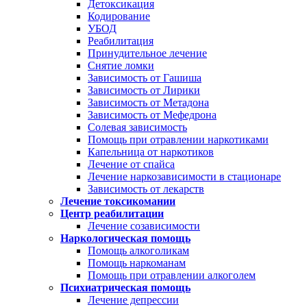
Детоксикация
Кодирование
УБОД
Реабилитация
Принудительное лечение
Снятие ломки
Зависимость от Гашиша
Зависимость от Лирики
Зависимость от Метадона
Зависимость от Мефедрона
Солевая зависимость
Помощь при отравлении наркотиками
Капельница от наркотиков
Лечение от спайса
Лечение наркозависимости в стационаре
Зависимость от лекарств
Лечение токсикомании
Центр реабилитации
Лечение созависимости
Наркологическая помощь
Помощь алкоголикам
Помощь наркоманам
Помощь при отравлении алкоголем
Психиатрическая помощь
Лечение депрессии