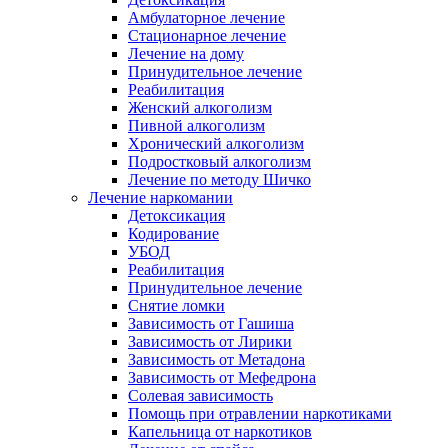
Амбулаторное лечение
Стационарное лечение
Лечение на дому
Принудительное лечение
Реабилитация
Женский алкоголизм
Пивной алкоголизм
Хронический алкоголизм
Подростковый алкоголизм
Лечение по методу Шичко
Лечение наркомании
Детоксикация
Кодирование
УБОД
Реабилитация
Принудительное лечение
Снятие ломки
Зависимость от Гашиша
Зависимость от Лирики
Зависимость от Метадона
Зависимость от Мефедрона
Солевая зависимость
Помощь при отравлении наркотиками
Капельница от наркотиков