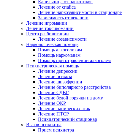
Капельница от наркотиков
Лечение от спайса
Лечение наркозависимости в стационаре
Зависимость от лекарств
Лечение игромании
Лечение токсикомании
Центр реабилитации
Лечение созависимости
Наркологическая помощь
Помощь алкоголикам
Помощь наркоманам
Помощь при отравлении алкоголем
Психиатрическая помощь
Лечение депрессии
Лечение психоза
Лечение шизофрении
Лечение биполярного расстройства
Лечение СДВГ
Лечение белой горячки на дому
Лечение ОКР
Лечение панических атак
Лечение ПТСР
Психиатрический стационар
Вызов психиатра
Прием психиатра