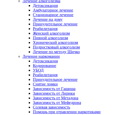
Лечение алкоголизма
Детоксикация
Амбулаторное лечение
Стационарное лечение
Лечение на дому
Принудительное лечение
Реабилитация
Женский алкоголизм
Пивной алкоголизм
Хронический алкоголизм
Подростковый алкоголизм
Лечение по методу Шичко
Лечение наркомании
Детоксикация
Кодирование
УБОД
Реабилитация
Принудительное лечение
Снятие ломки
Зависимость от Гашиша
Зависимость от Лирики
Зависимость от Метадона
Зависимость от Мефедрона
Солевая зависимость
Помощь при отравлении наркотиками