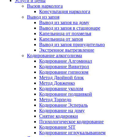
Услуги и цены
Вызов нарколога
Консультация нарколога
Вывод из запоя
Вывод из запоя на дому
Вывод из запоя в стационаре
Капельница от похмелья
Капельница от запоя
Вывод из запоя принудительно
Экстренное вытрезвление
Кодирование алкоголизма
Кодирование Алгоминал
Кодирование Вивитрол
Кодирование гипнозом
Метод Двойной блок
Метод Довженко
Кодирование уколом
Кодирование подшивкой
Метод Торпедо
Кодирование Эспераль
Кодирование на дому
Снятие кодировки
Психологическое кодирование
Кодирование SIT
Кодирование иглоукалыванием