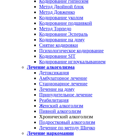
Кодирование гипнозом
Метод Двойной блок
Метод Довженко
Кодирование уколом
Кодирование подшивкой
Метод Торпедо
Кодирование Эспераль
Кодирование на дому
Снятие кодировки
Психологическое кодирование
Кодирование SIT
Кодирование иглоукалыванием
Лечение алкоголизма
Детоксикация
Амбулаторное лечение
Стационарное лечение
Лечение на дому
Принудительное лечение
Реабилитация
Женский алкоголизм
Пивной алкоголизм
Хронический алкоголизм
Подростковый алкоголизм
Лечение по методу Шичко
Лечение наркомании