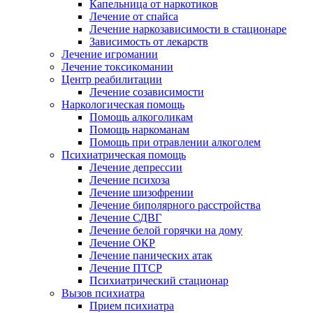
Капельница от наркотиков
Лечение от спайса
Лечение наркозависимости в стационаре
Зависимость от лекарств
Лечение игромании
Лечение токсикомании
Центр реабилитации
Лечение созависимости
Наркологическая помощь
Помощь алкоголикам
Помощь наркоманам
Помощь при отравлении алкоголем
Психиатрическая помощь
Лечение депрессии
Лечение психоза
Лечение шизофрении
Лечение биполярного расстройства
Лечение СДВГ
Лечение белой горячки на дому
Лечение ОКР
Лечение панических атак
Лечение ПТСР
Психиатрический стационар
Вызов психиатра
Прием психиатра