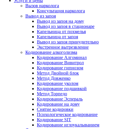
Услуги и цены
Вызов нарколога
Консультация нарколога
Вывод из запоя
Вывод из запоя на дому
Вывод из запоя в стационаре
Капельница от похмелья
Капельница от запоя
Вывод из запоя принудительно
Экстренное вытрезвление
Кодирование алкоголизма
Кодирование Алгоминал
Кодирование Вивитрол
Кодирование гипнозом
Метод Двойной блок
Метод Довженко
Кодирование уколом
Кодирование подшивкой
Метод Торпедо
Кодирование Эспераль
Кодирование на дому
Снятие кодировки
Психологическое кодирование
Кодирование SIT
Кодирование иглоукалыванием