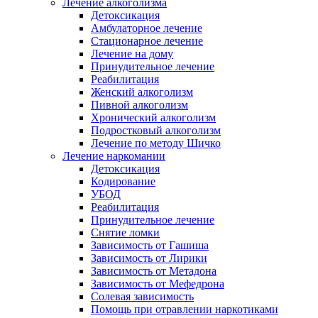
Лечение алкоголизма
Детоксикация
Амбулаторное лечение
Стационарное лечение
Лечение на дому
Принудительное лечение
Реабилитация
Женский алкоголизм
Пивной алкоголизм
Хронический алкоголизм
Подростковый алкоголизм
Лечение по методу Шичко
Лечение наркомании
Детоксикация
Кодирование
УБОД
Реабилитация
Принудительное лечение
Снятие ломки
Зависимость от Гашиша
Зависимость от Лирики
Зависимость от Метадона
Зависимость от Мефедрона
Солевая зависимость
Помощь при отравлении наркотиками