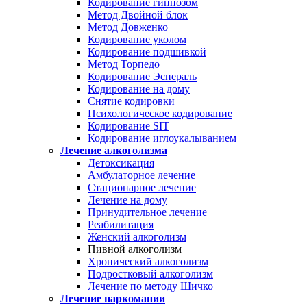
Кодирование гипнозом
Метод Двойной блок
Метод Довженко
Кодирование уколом
Кодирование подшивкой
Метод Торпедо
Кодирование Эспераль
Кодирование на дому
Снятие кодировки
Психологическое кодирование
Кодирование SIT
Кодирование иглоукалыванием
Лечение алкоголизма
Детоксикация
Амбулаторное лечение
Стационарное лечение
Лечение на дому
Принудительное лечение
Реабилитация
Женский алкоголизм
Пивной алкоголизм
Хронический алкоголизм
Подростковый алкоголизм
Лечение по методу Шичко
Лечение наркомании