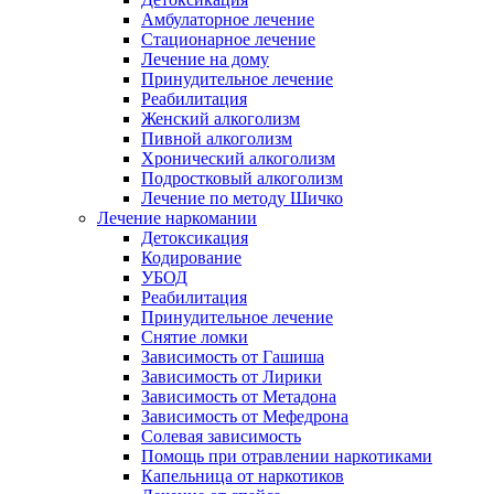
Амбулаторное лечение
Стационарное лечение
Лечение на дому
Принудительное лечение
Реабилитация
Женский алкоголизм
Пивной алкоголизм
Хронический алкоголизм
Подростковый алкоголизм
Лечение по методу Шичко
Лечение наркомании
Детоксикация
Кодирование
УБОД
Реабилитация
Принудительное лечение
Снятие ломки
Зависимость от Гашиша
Зависимость от Лирики
Зависимость от Метадона
Зависимость от Мефедрона
Солевая зависимость
Помощь при отравлении наркотиками
Капельница от наркотиков