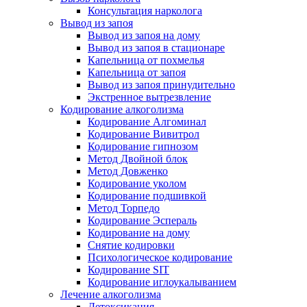
Консультация нарколога
Вывод из запоя
Вывод из запоя на дому
Вывод из запоя в стационаре
Капельница от похмелья
Капельница от запоя
Вывод из запоя принудительно
Экстренное вытрезвление
Кодирование алкоголизма
Кодирование Алгоминал
Кодирование Вивитрол
Кодирование гипнозом
Метод Двойной блок
Метод Довженко
Кодирование уколом
Кодирование подшивкой
Метод Торпедо
Кодирование Эспераль
Кодирование на дому
Снятие кодировки
Психологическое кодирование
Кодирование SIT
Кодирование иглоукалыванием
Лечение алкоголизма
Детоксикация