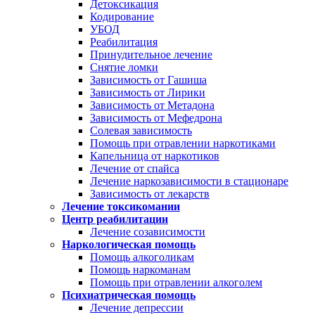
Детоксикация
Кодирование
УБОД
Реабилитация
Принудительное лечение
Снятие ломки
Зависимость от Гашиша
Зависимость от Лирики
Зависимость от Метадона
Зависимость от Мефедрона
Солевая зависимость
Помощь при отравлении наркотиками
Капельница от наркотиков
Лечение от спайса
Лечение наркозависимости в стационаре
Зависимость от лекарств
Лечение токсикомании
Центр реабилитации
Лечение созависимости
Наркологическая помощь
Помощь алкоголикам
Помощь наркоманам
Помощь при отравлении алкоголем
Психиатрическая помощь
Лечение депрессии