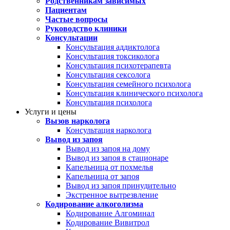
Родственникам зависимых
Пациентам
Частые вопросы
Руководство клиники
Консультации
Консультация аддиктолога
Консультация токсиколога
Консультация психотерапевта
Консультация сексолога
Консультация семейного психолога
Консультация клинического психолога
Консультация психолога
Услуги и цены
Вызов нарколога
Консультация нарколога
Вывод из запоя
Вывод из запоя на дому
Вывод из запоя в стационаре
Капельница от похмелья
Капельница от запоя
Вывод из запоя принудительно
Экстренное вытрезвление
Кодирование алкоголизма
Кодирование Алгоминал
Кодирование Вивитрол